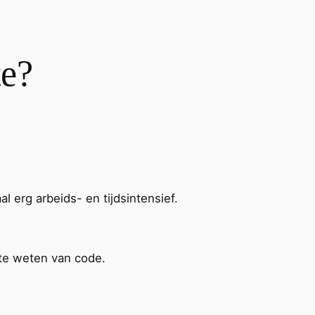
te?
l erg arbeids- en tijdsintensief.
 te weten van code.