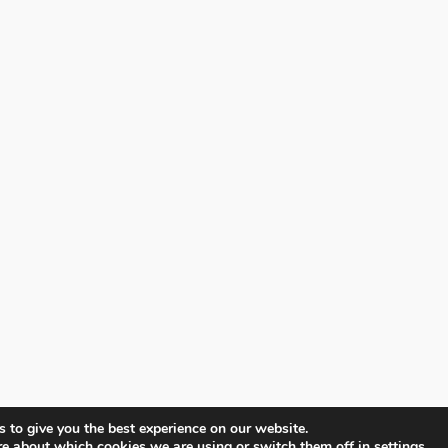
 to give you the best experience on our website.
re about which cookies we are using or switch them off in
settings
.