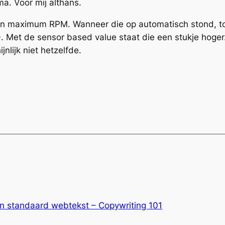
ma. Voor mij althans.
t en maximum RPM. Wanneer die op automatisch stond, t
). Met de sensor based value staat die een stukje hoge
jnlijk niet hetzelfde.
n standaard webtekst – Copywriting 101