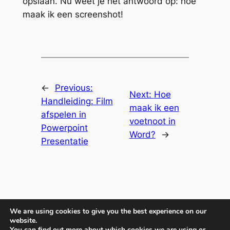
opslaan. Nu weet je het antwoord op: hoe
maak ik een screenshot!
←
Previous:
Next:
Hoe
Handleiding: Film
maak ik een
afspelen in
voetnoot in
Powerpoint
Word?
→
Presentatie
Hoe maak ik een website?
We are using cookies to give you the best experience on our
website.
You can find out more about which cookies we are using or