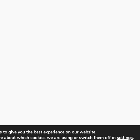
 to give you the best experience on our website.
re about which cookies we are using or switch them off in
settings
.