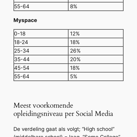
55-64
8%
Myspace
0-18
12%
18-24
18%
25-34
26%
35-44
20%
45-54
18%
55-64
5%
Meest voorkomende
opleidingsniveau per Social Media
De verdeling gaat als volgt; “High school”
(middelbare school) = laag, “Some College”