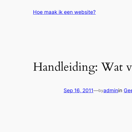
Skip
Hoe maak ik een website?
to
content
Handleiding: Wat v
Sep 16, 2011
—
admin
in
Gee
by