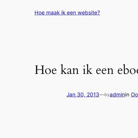
Skip
Hoe maak ik een website?
to
content
Hoe kan ik een eb
Jan 30, 2013
—
admin
in
Oo
by