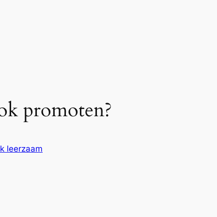
ook promoten?
k leerzaam