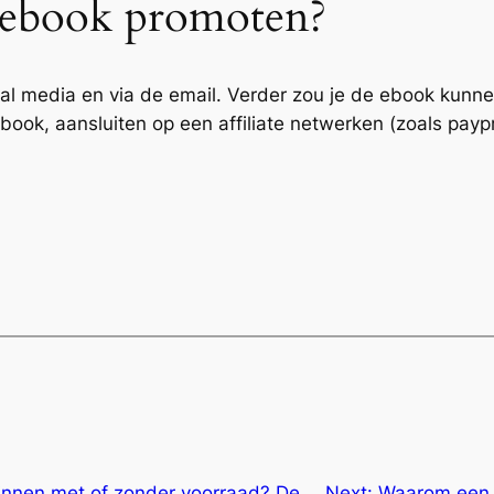
 ebook promoten?
cial media en via de email. Verder zou je de ebook kunn
book, aansluiten op een affiliate netwerken (zoals paypro
nnen met of zonder voorraad? De
Next:
Waarom een 