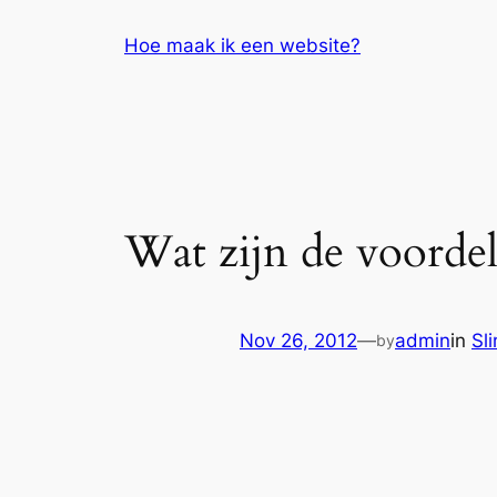
Skip
Hoe maak ik een website?
to
content
Wat zijn de voordel
Nov 26, 2012
—
admin
in
Sl
by